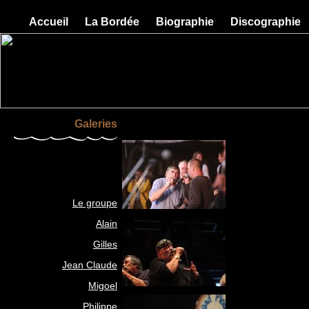
Accueil
La Bordée
Biographie
Discographie
Galeries
Le groupe
Alain
Gilles
Jean Claude
Migoel
Philippe