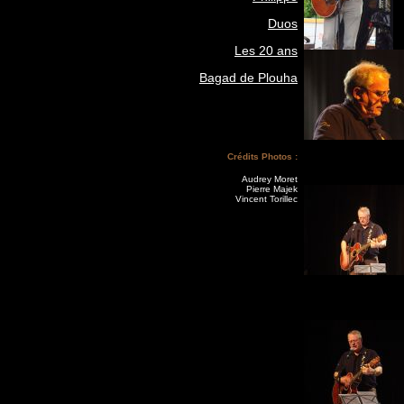
Duos
Les 20 ans
Bagad de Plouha
Crédits Photos :
Audrey Moret
Pierre Majek
Vincent Torillec