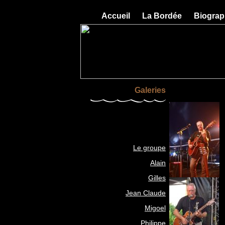
Accueil
La Bordée
Biograp
Galeries
Le groupe
Alain
Gilles
Jean Claude
Migoel
Philippe